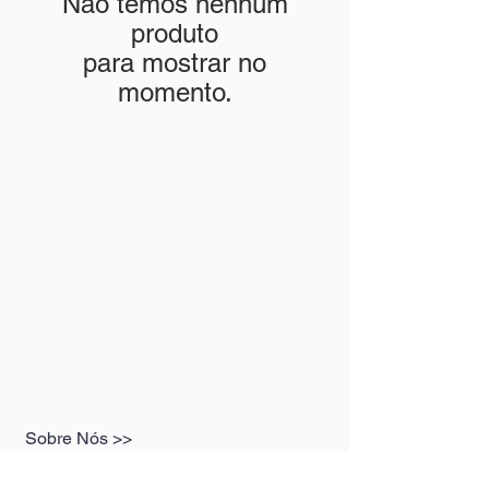
Não temos nenhum
produto
para mostrar no
momento.
Sobre Nós >>
A Box17 Miniaturas, atua desde julho de
2019 no ramo de miniaturas premium,