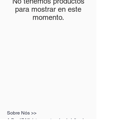
No tenemos productos
para mostrar en este
momento.
Sobre Nós >>
A Box17 Miniaturas, atua desde julho de
2019 no ramo de miniaturas premium,
representando as melhores marcas do