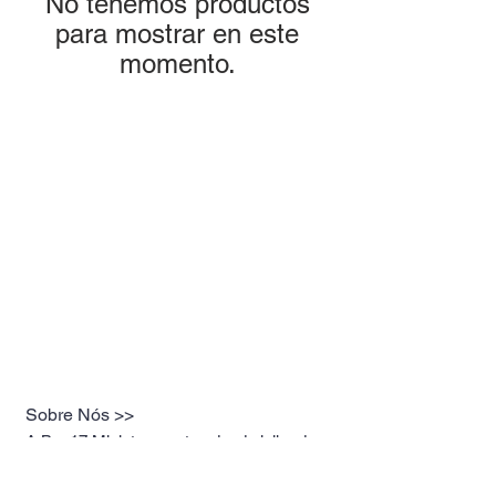
No tenemos productos
para mostrar en este
momento.
Sobre Nós >>
A Box17 Miniaturas, atua desde julho de
2019 no ramo de miniaturas premium,
representando as melhores marcas do