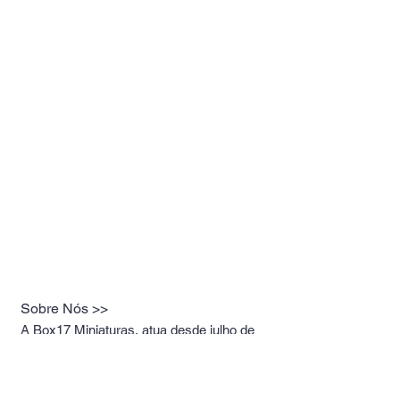
Sobre Nós >>
A Box17 Miniaturas, atua desde julho de
2019 no ramo de miniaturas premium,
representando as melhores marcas do
mercado.