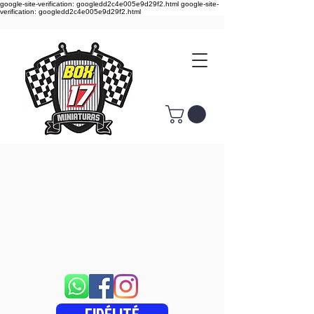
google-site-verification: googledd2c4e005e9d29f2.html google-site-
verification: googledd2c4e005e9d29f2.html