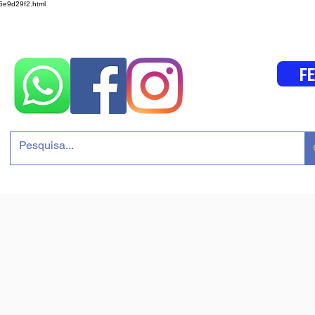
05e9d29f2.html
F