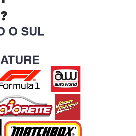
?
O O SUL
IATURE