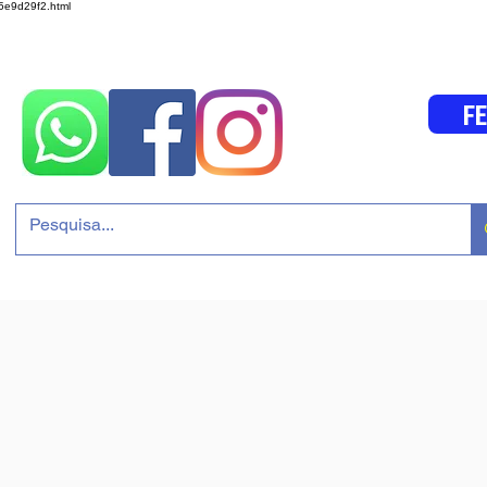
05e9d29f2.html
F